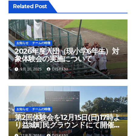
ョ
Related Post
ン
お知らせ
チームの特徴
2026年度入団（現小学6年生）対
象体験会の実施について
9月 10, 2025
DISKFNI
お知らせ
チームの特徴
第2回体験会を12月15日(日)17時よ
り益城町民グラウンドにて開催し
ます
12月 5, 2024
DISKFNI