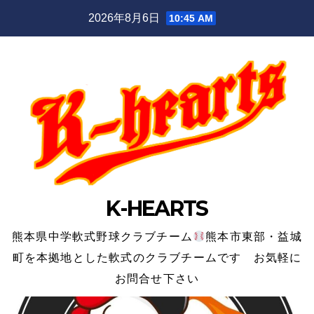
Skip
2026年8月6日
10:45 AM
to
content
K-HEARTS
熊本県中学軟式野球クラブチーム
熊本市東部・益城
町を本拠地とした軟式のクラブチームです お気軽に
お問合せ下さい