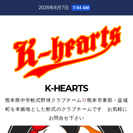
Skip
2026年8月7日
7:54 AM
to
content
K-HEARTS
熊本県中学軟式野球クラブチーム
熊本市東部・益城
町を本拠地とした軟式のクラブチームです お気軽に
お問合せ下さい