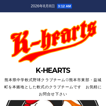
Skip
2026年8月8日
3:12 AM
to
content
K-HEARTS
熊本県中学軟式野球クラブチーム⚾熊本市東部・益城
町を本拠地とした軟式のクラブチームです お気軽に
お問合せ下さい